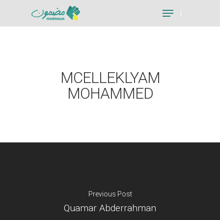
Hit enter to search or ESC to close
MCELLEKLYAM
MOHAMMED
Previous Post
Quamar Abderrahman
Je suis un particu