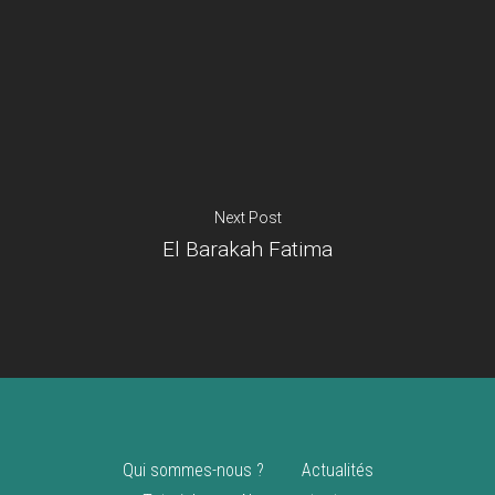
Je suis un
commerçant
Trouver un point
vente
Nouveautés
Next Post
El Barakah Fatima
Qui sommes-nous ?
Actualités