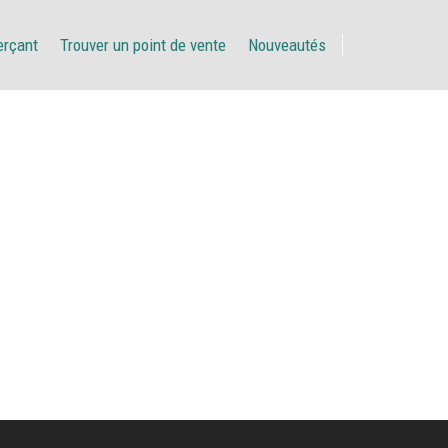
erçant
Trouver un point de vente
Nouveautés