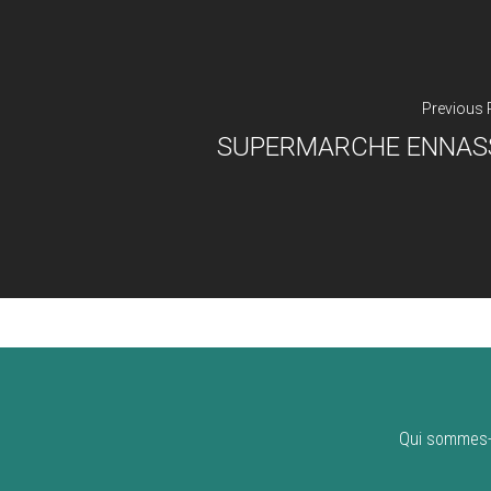
Previous 
SUPERMARCHE ENNAS
Qui sommes-