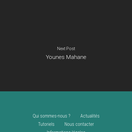
Je suis un
commerçant
Trouver un point
vente
Nouveautés
Next Post
Younes Mahane
Qui sommes-nous ?
Actualités
Tutoriels
Nous contacter