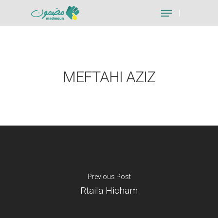
Hit enter to search or ESC to close
MEFTAHI AZIZ
Previous Post
Rtaila Hicham
Je suis un particu