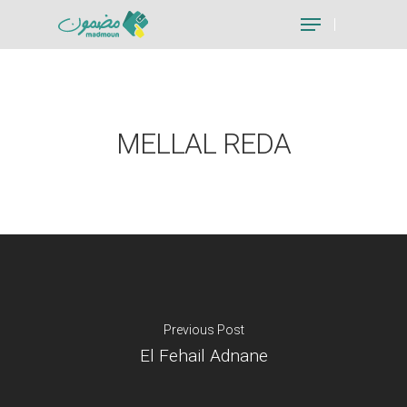
Hit enter to search or ESC to close
MELLAL REDA
Previous Post
El Fehail Adnane
Je suis un particu