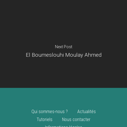
Je suis un
commerçant
Trouver un point
vente
Nouveautés
Next Post
El Boumeslouhi Moulay Ahmed
Qui sommes-nous ?
Actualités
Tutoriels
Nous contacter