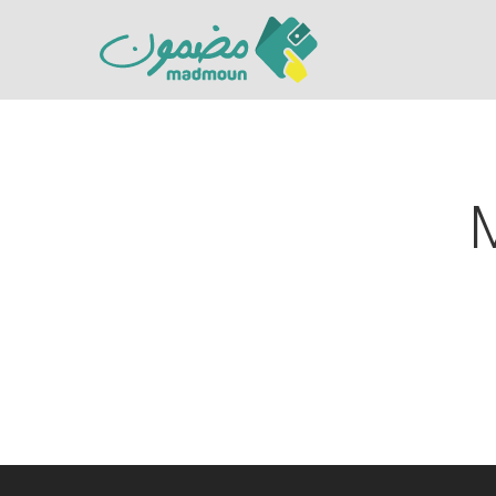
Hit enter to search or ESC to close