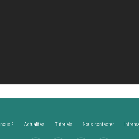
nous ?
Actualités
Tutoriels
Nous contacter
Informa