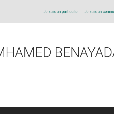
Je suis un particulier
Je suis un comm
MHAMED BENAYAD