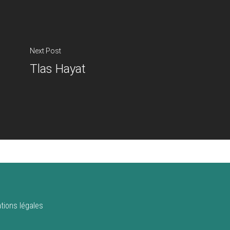
Next Post
Tlas Hayat
tions légales