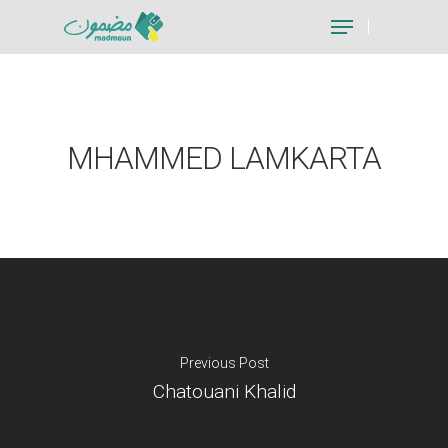
Hit enter to search or ESC to close
MHAMMED LAMKARTA
Previous Post
Chatouani Khalid
Je suis un particu