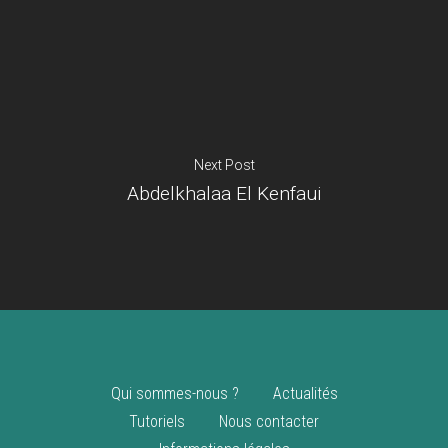
Je suis un
commerçant
Trouver un point
vente
Nouveautés
Next Post
Abdelkhalaa El Kenfaui
Qui sommes-nous ?
Actualités
Tutoriels
Nous contacter