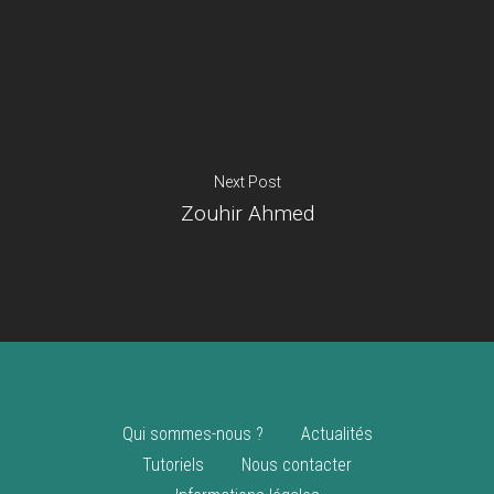
Je suis un
commerçant
Trouver un point
vente
Nouveautés
Next Post
Zouhir Ahmed
Qui sommes-nous ?
Actualités
Tutoriels
Nous contacter