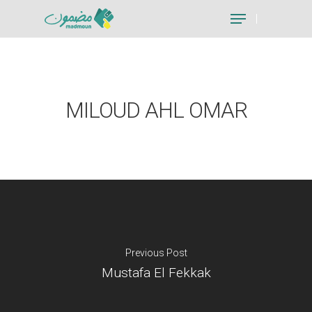
Hit enter to search or ESC to close
MILOUD AHL OMAR
Previous Post
Mustafa El Fekkak
Je suis un particu