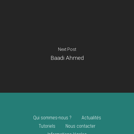
Je suis un
commerçant
Trouver un point
vente
Nouveautés
Next Post
Baadi Ahmed
Qui sommes-nous ?
Actualités
Tutoriels
Nous contacter