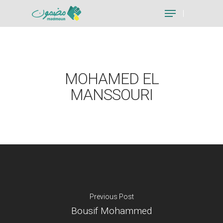
Hit enter to search or ESC to close
MOHAMED EL
MANSSOURI
Previous Post
Bousif Mohammed
Je suis un particu