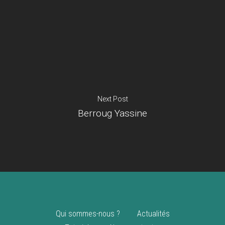
Je suis un
commerçant
Trouver un point
vente
Nouveautés
Next Post
Berroug Yassine
Qui sommes-nous ?
Actualités