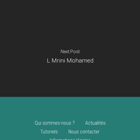
Je suis un
commerçant
Trouver un point
vente
Nouveautés
Next Post
L Mrini Mohamed
Qui sommes-nous ?
Actualités
Tutoriels
Nous contacter