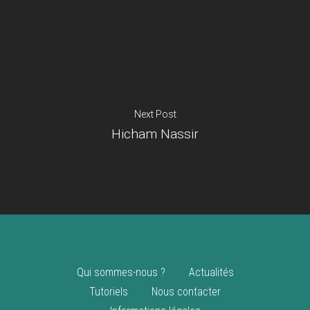
Je suis un
commerçant
Trouver un point
vente
Nouveautés
Next Post
Hicham Nassir
Qui sommes-nous ?
Actualités
Tutoriels
Nous contacter