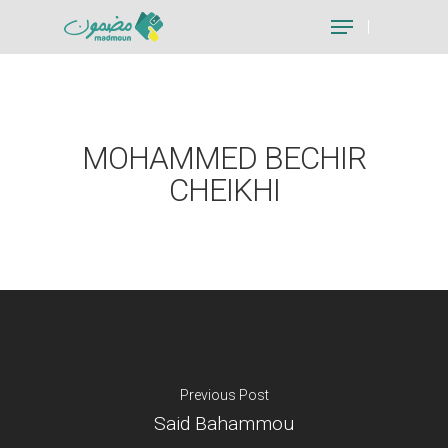
Hit enter to search or ESC to close
MOHAMMED BECHIR
CHEIKHI
Previous Post
Said Bahammou
Je suis un particu