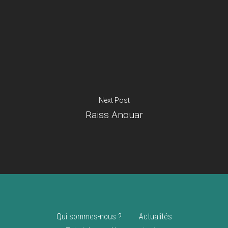
Je suis un
commerçant
Trouver un point
vente
Nouveautés
Next Post
Raiss Anouar
Qui sommes-nous ?
Actualités