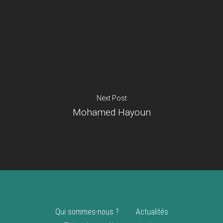
Je suis un
commerçant
Trouver un point
vente
Nouveautés
Next Post
Mohamed Hayoun
Qui sommes-nous ?
Actualités