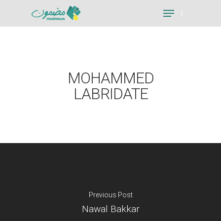
Hit enter to search or ESC to close
MOHAMMED
LABRIDATE
Previous Post
Nawal Bakkar
Je suis un particu