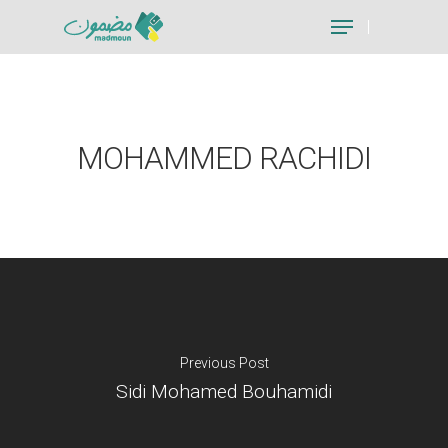
Hit enter to search or ESC to close
MOHAMMED RACHIDI
Previous Post
Sidi Mohamed Bouhamidi
Je suis un particu