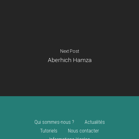
Je suis un
commerçant
Trouver un point
vente
Nouveautés
Next Post
Aberhich Hamza
Qui sommes-nous ?
Actualités
Tutoriels
Nous contacter