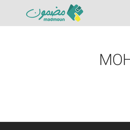
MOH
Hit enter to search or ESC to close