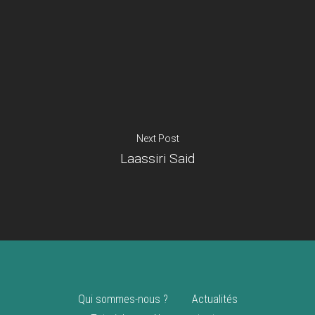
Je suis un
commerçant
Trouver un point
vente
Nouveautés
Next Post
Laassiri Said
Qui sommes-nous ?
Actualités