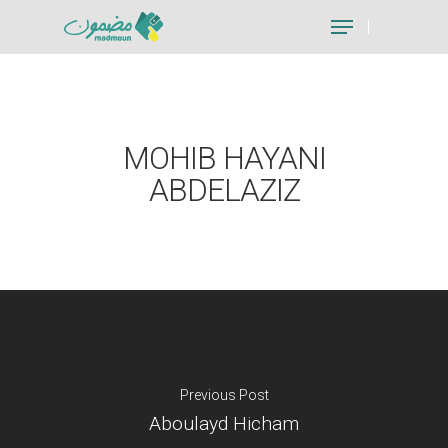
Hit enter to search or ESC to close
MOHIB HAYANI
ABDELAZIZ
Previous Post
Aboulayd Hicham
Je suis un particu