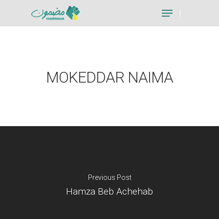
Hit enter to search or ESC to close
MOKEDDAR NAIMA
Previous Post
Hamza Beb Achehab
Je suis un particu