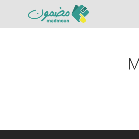
M
Hit enter to search or ESC to close