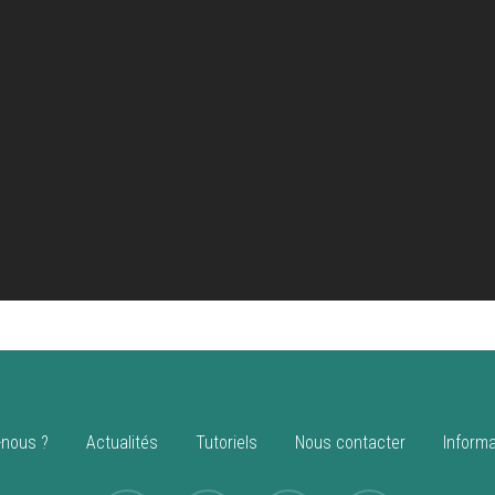
nous ?
Actualités
Tutoriels
Nous contacter
Informa