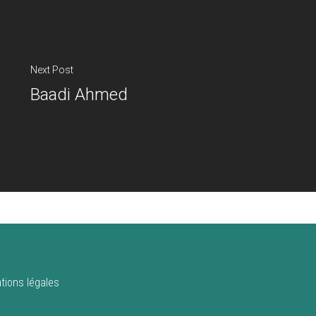
Next Post
Baadi Ahmed
tions légales