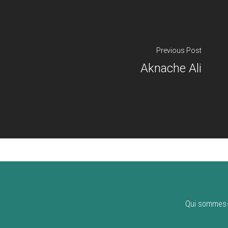
Previous Post
Aknache Ali
Qui sommes-