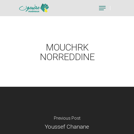
Hit enter to search or ESC to close
MOUCHRK
NORREDDINE
Previous Post
Youssef Chanane
Je suis un particu