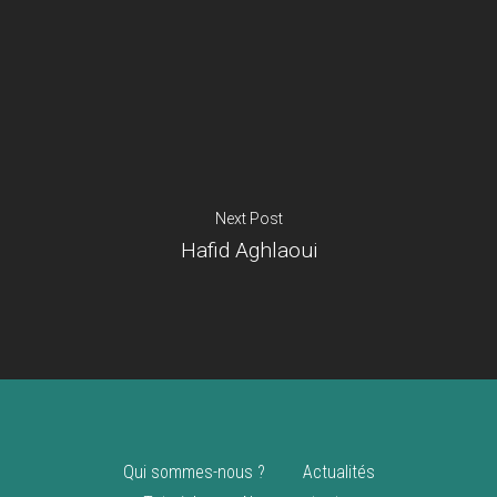
Je suis un
commerçant
Trouver un point
vente
Nouveautés
Next Post
Hafid Aghlaoui
Qui sommes-nous ?
Actualités