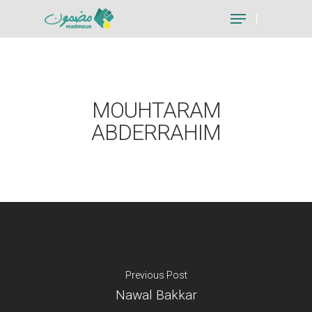
Hit enter to search or ESC to close
MOUHTARAM
ABDERRAHIM
Previous Post
Nawal Bakkar
Je suis un particu