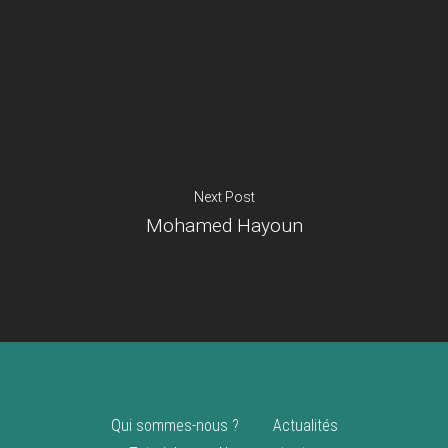
Je suis un
commerçant
Trouver un point
vente
Nouveautés
Next Post
Mohamed Hayoun
Qui sommes-nous ?
Actualités