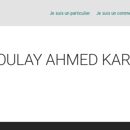
Je suis un particulier
Je suis un comm
OULAY AHMED KAR