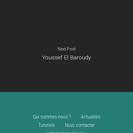
Je suis un
commerçant
Trouver un point
vente
Nouveautés
Next Post
Youssef El Baroudy
Qui sommes-nous ?
Actualités
Tutoriels
Nous contacter