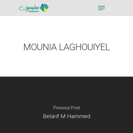
Hit enter to search or ESC to close
MOUNIA LAGHOUIYEL
Previous Post
Belarif M Hammed
Je suis un particu