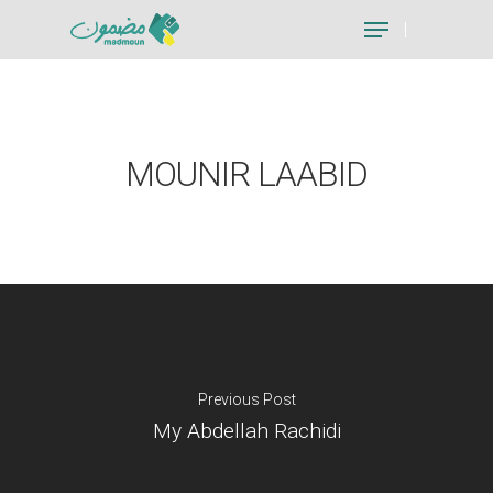
Hit enter to search or ESC to close
MOUNIR LAABID
Previous Post
My Abdellah Rachidi
Je suis un particu