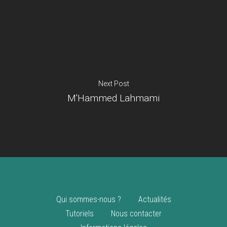
Je suis un
commerçant
Trouver un point
vente
Nouveautés
Next Post
M'Hammed Lahmami
Qui sommes-nous ?
Actualités
Tutoriels
Nous contacter