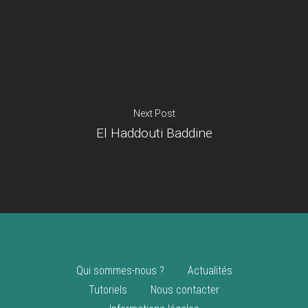
Je suis un
commerçant
Trouver un point
vente
Nouveautés
Next Post
El Haddouti Baddine
Qui sommes-nous ?
Actualités
Tutoriels
Nous contacter