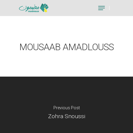
Hit enter to search or ESC to close
MOUSAAB AMADLOUSS
Previous Post
Zohra Snoussi
Je suis un particu