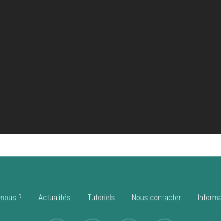
nous ?
Actualités
Tutoriels
Nous contacter
Informa