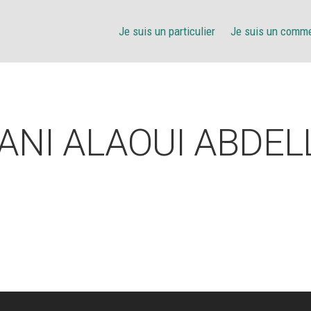
Je suis un particulier
Je suis un comm
ANI ALAOUI ABDEL