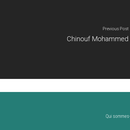
Previous Post
Chinouf Mohammed
Qui sommes-