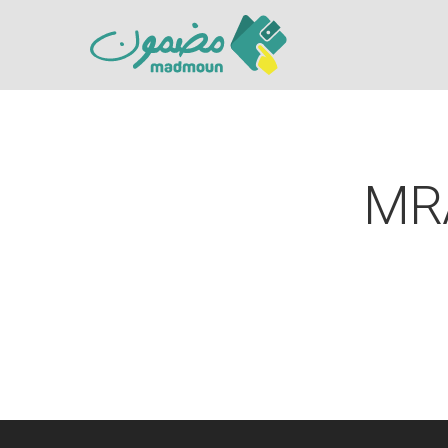
MR
Hit enter to search or ESC to close