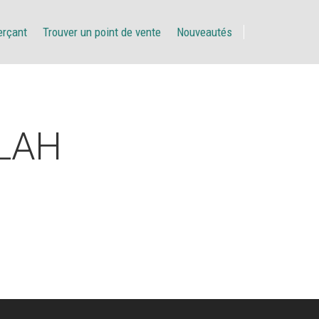
erçant
Trouver un point de vente
Nouveautés
LAH