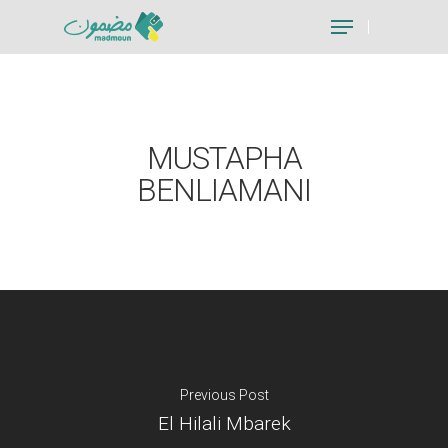
Hit enter to search or ESC to close
MUSTAPHA
BENLIAMANI
Previous Post
El Hilali Mbarek
Je suis un particu