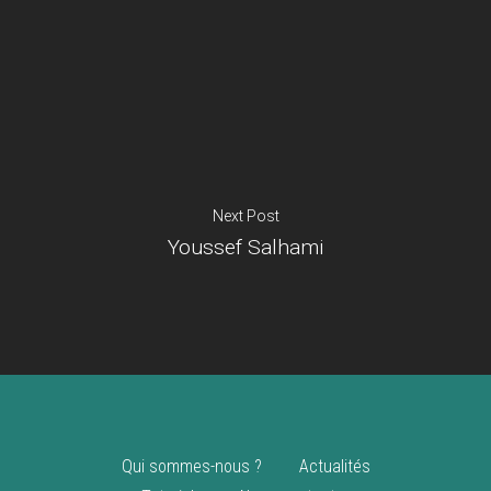
Je suis un
commerçant
Trouver un point
vente
Nouveautés
Next Post
Youssef Salhami
Qui sommes-nous ?
Actualités