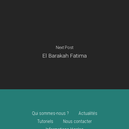
Je suis un
commerçant
Trouver un point
vente
Nouveautés
Next Post
El Barakah Fatima
Qui sommes-nous ?
Actualités
Tutoriels
Nous contacter