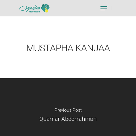
Hit enter to search or ESC to close
MUSTAPHA KANJAA
Previous Post
Quamar Abderrahman
Je suis un particu