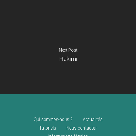
Je suis un
commerçant
Trouver un point
vente
Nouveautés
Next Post
Hakimi
Qui sommes-nous ?
Actualités
Tutoriels
Nous contacter