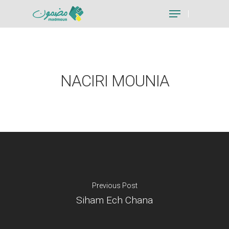
Hit enter to search or ESC to close
NACIRI MOUNIA
Previous Post
Siham Ech Chana
Je suis un particu