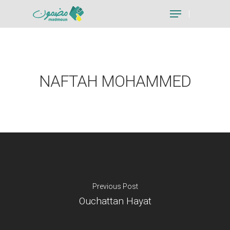
Hit enter to search or ESC to close
NAFTAH MOHAMMED
Previous Post
Ouchattan Hayat
Je suis un particu