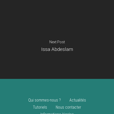
Je suis un
commerçant
Trouver un point
vente
Nouveautés
Next Post
Issa Abdeslam
Qui sommes-nous ?
Actualités
Tutoriels
Nous contacter