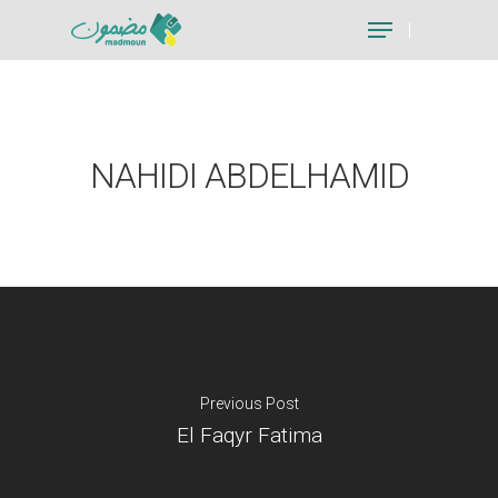
Hit enter to search or ESC to close
NAHIDI ABDELHAMID
Previous Post
El Faqyr Fatima
Je suis un particu