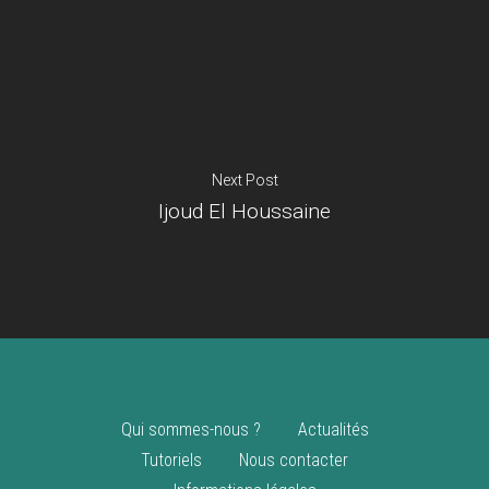
Je suis un
commerçant
Trouver un point
vente
Nouveautés
Next Post
Ijoud El Houssaine
Qui sommes-nous ?
Actualités
Tutoriels
Nous contacter