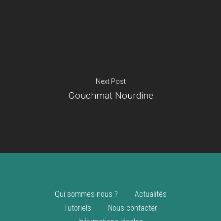
Je suis un
commerçant
Trouver un point
vente
Nouveautés
Next Post
Gouchmat Nourdine
Qui sommes-nous ?
Actualités
Tutoriels
Nous contacter