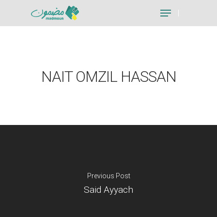
Hit enter to search or ESC to close
NAIT OMZIL HASSAN
Previous Post
Said Ayyach
Je suis un particu