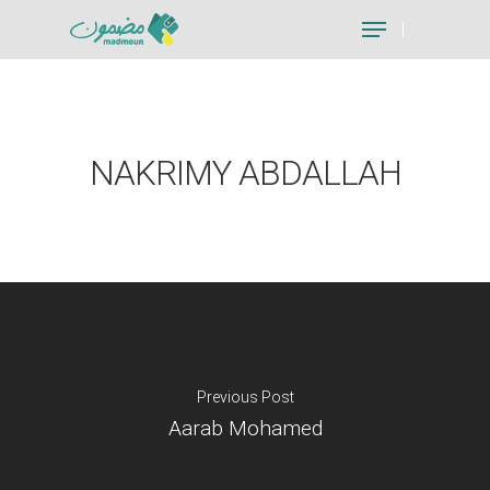
Hit enter to search or ESC to close
NAKRIMY ABDALLAH
Previous Post
Aarab Mohamed
Je suis un particu