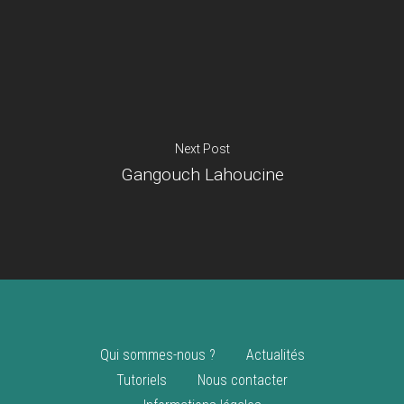
Je suis un
commerçant
Trouver un point
vente
Nouveautés
Next Post
Gangouch Lahoucine
Qui sommes-nous ?
Actualités
Tutoriels
Nous contacter