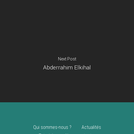
Je suis un
commerçant
Trouver un point
vente
Nouveautés
Next Post
Abderrahim Elkihal
Qui sommes-nous ?
Actualités