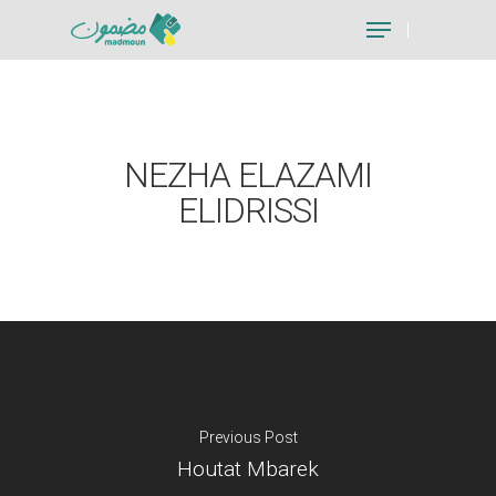
Hit enter to search or ESC to close
NEZHA ELAZAMI
ELIDRISSI
Previous Post
Houtat Mbarek
Je suis un particu