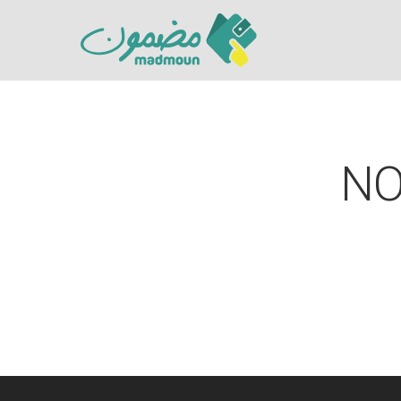
NO
Hit enter to search or ESC to close