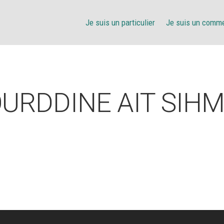
Je suis un particulier
Je suis un comm
URDDINE AIT SIH