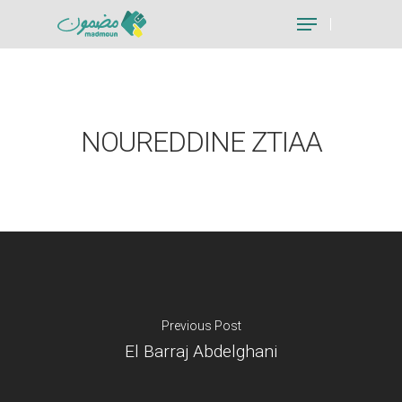
Hit enter to search or ESC to close
NOUREDDINE ZTIAA
Previous Post
El Barraj Abdelghani
Je suis un particu