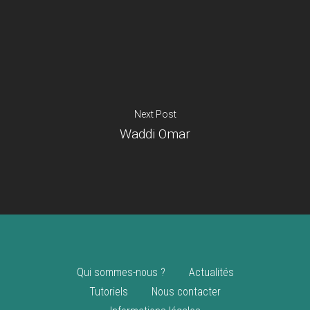
Je suis un
commerçant
Trouver un point
vente
Nouveautés
Next Post
Waddi Omar
Qui sommes-nous ?
Actualités
Tutoriels
Nous contacter