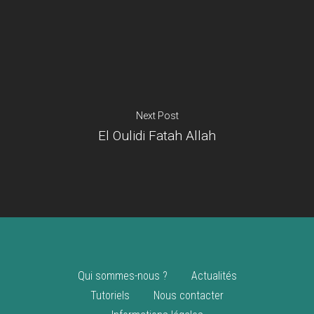
Je suis un
commerçant
Trouver un point
vente
Nouveautés
Next Post
El Oulidi Fatah Allah
Qui sommes-nous ?
Actualités
Tutoriels
Nous contacter