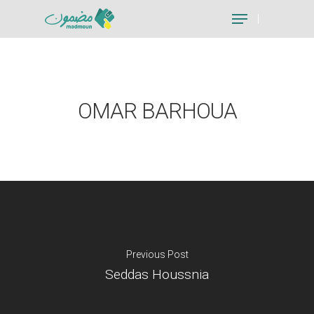
Hit enter to search or ESC to close
OMAR BARHOUA
Previous Post
Seddas Houssnia
Je suis un particu