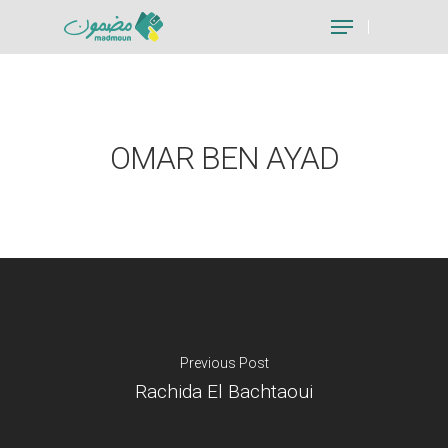
Hit enter to search or ESC to close
OMAR BEN AYAD
Previous Post
Rachida El Bachtaoui
Je suis un particu