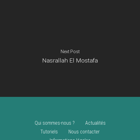
Je suis un
commerçant
Trouver un point
vente
Nouveautés
Next Post
Nasrallah El Mostafa
Qui sommes-nous ?
Actualités
Tutoriels
Nous contacter