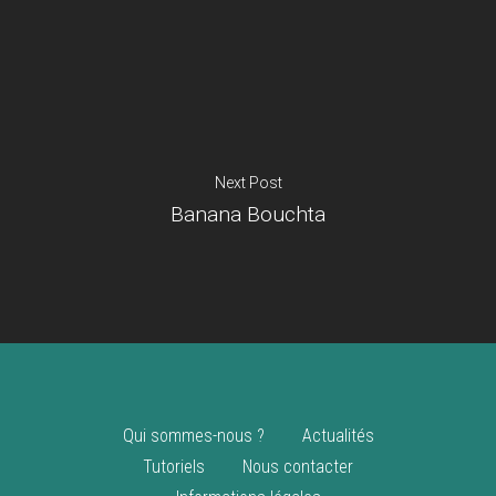
Je suis un
commerçant
Trouver un point
vente
Nouveautés
Next Post
Banana Bouchta
Qui sommes-nous ?
Actualités
Tutoriels
Nous contacter