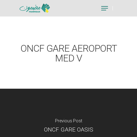
Hit enter to search or ESC to close
ONCF GARE AEROPORT
MED V
Previous Post
ONCF GARE OASIS
Je suis un particu