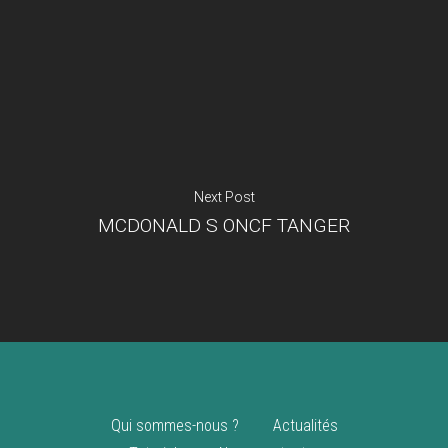
Je suis un
commerçant
Trouver un point
vente
Nouveautés
Next Post
MCDONALD S ONCF TANGER
Qui sommes-nous ?
Actualités