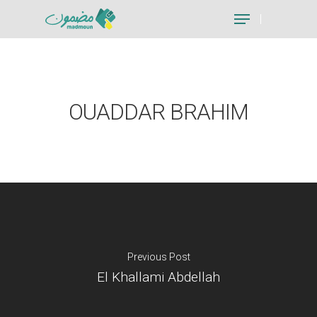
Hit enter to search or ESC to close
OUADDAR BRAHIM
Previous Post
El Khallami Abdellah
Je suis un particu