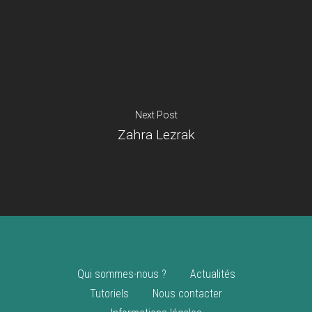
Je suis un
commerçant
Trouver un point
vente
Nouveautés
Next Post
Zahra Lezrak
Qui sommes-nous ?
Actualités
Tutoriels
Nous contacter