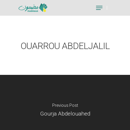
Hit enter to search or ESC to close
OUARROU ABDELJALIL
Previous Post
Gourja Abdelouahed
Je suis un particu