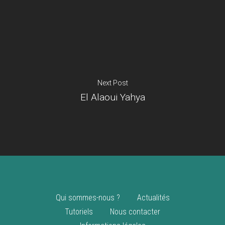
Je suis un
commerçant
Trouver un point
vente
Nouveautés
Next Post
El Alaoui Yahya
Qui sommes-nous ?
Actualités
Tutoriels
Nous contacter