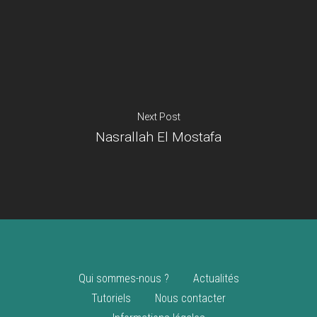
Je suis un
commerçant
Trouver un point
vente
Nouveautés
Next Post
Nasrallah El Mostafa
Qui sommes-nous ?
Actualités
Tutoriels
Nous contacter