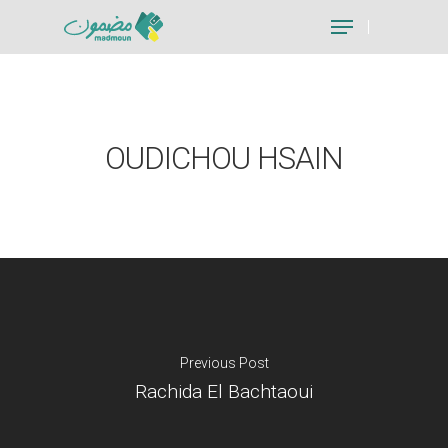
Hit enter to search or ESC to close
OUDICHOU HSAIN
Previous Post
Rachida El Bachtaoui
Je suis un particu