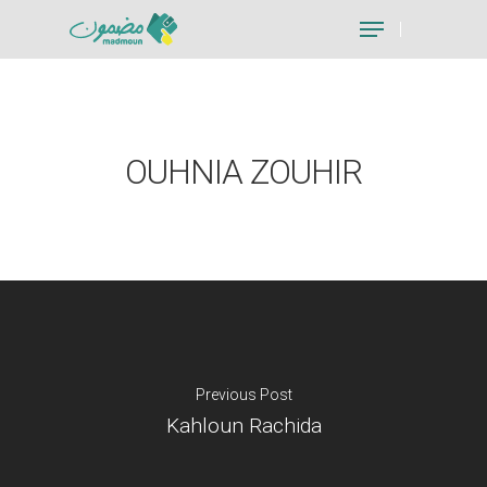
Hit enter to search or ESC to close
OUHNIA ZOUHIR
Previous Post
Kahloun Rachida
Je suis un particu