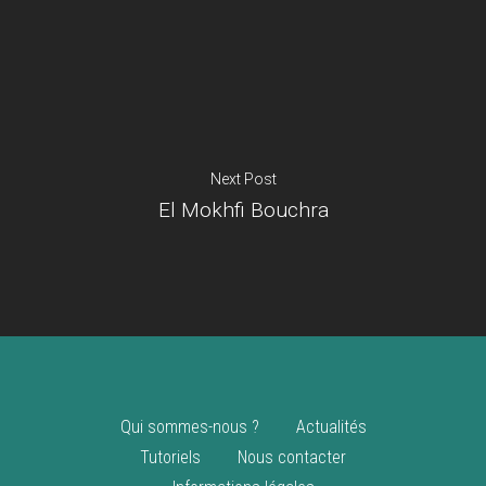
Je suis un
commerçant
Trouver un point
vente
Nouveautés
Next Post
El Mokhfi Bouchra
Qui sommes-nous ?
Actualités
Tutoriels
Nous contacter