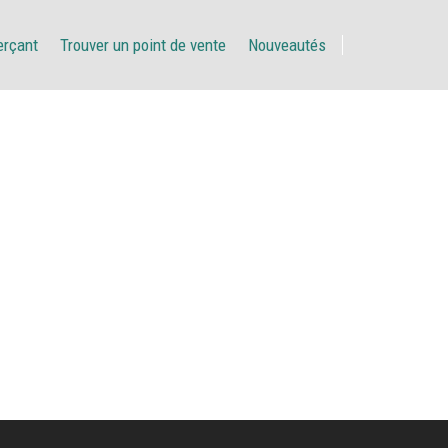
erçant
Trouver un point de vente
Nouveautés