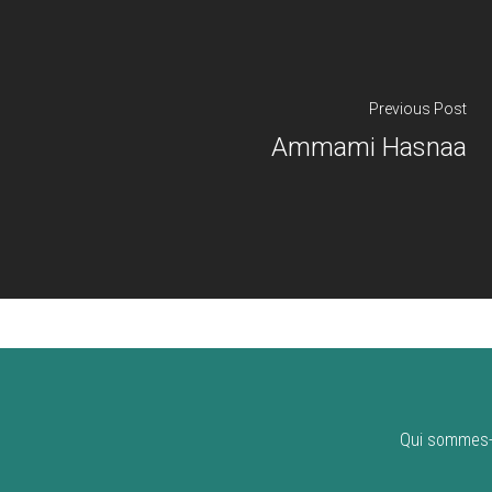
Previous Post
Ammami Hasnaa
Qui sommes-