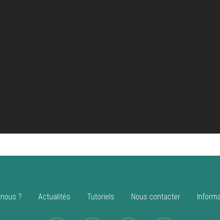
nous ?
Actualités
Tutoriels
Nous contacter
Informa