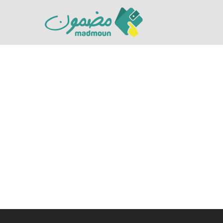
Hit enter to search or ESC to close