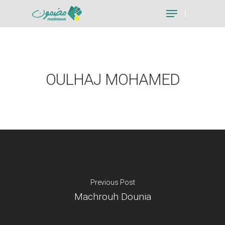
Hit enter to search or ESC to close
OULHAJ MOHAMED
Previous Post
Machrouh Dounia
Je suis un particu