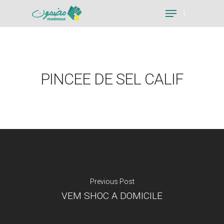
Hit enter to search or ESC to close
PINCEE DE SEL CALIF
Previous Post
VEM SHOC A DOMICILE
Je suis un particu