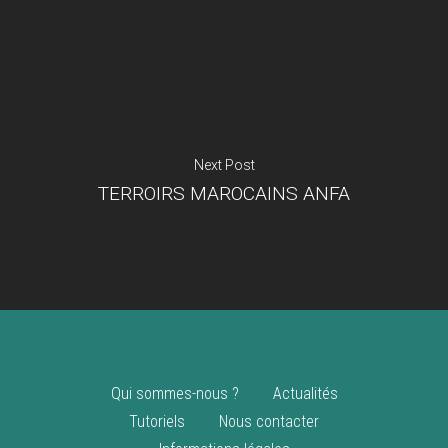
Je suis un
commerçant
Trouver un point
vente
Nouveautés
Next Post
TERROIRS MAROCAINS ANFA
Qui sommes-nous ?
Actualités
Tutoriels
Nous contacter