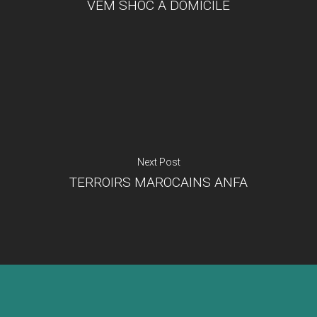
VEM SHOC A DOMICILE
Je suis un
commerçant
Trouver un point
vente
Nouveautés
Next Post
TERROIRS MAROCAINS ANFA