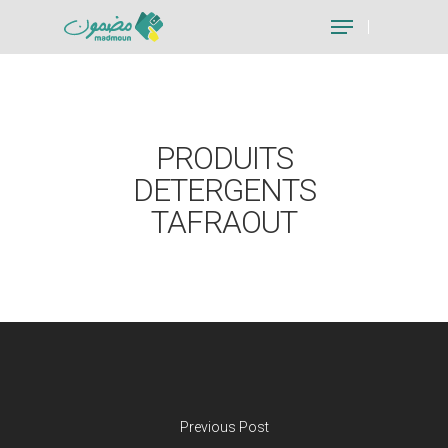
Hit enter to search or ESC to close
PRODUITS
DETERGENTS
TAFRAOUT
Previous Post
Je suis un particu