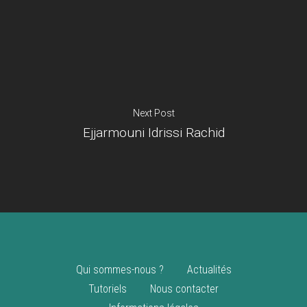
Je suis un
commerçant
Trouver un point
vente
Nouveautés
Next Post
Ejjarmouni Idrissi Rachid
Qui sommes-nous ?
Actualités
Tutoriels
Nous contacter