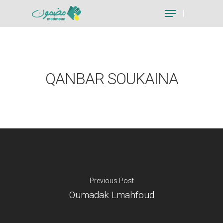
Hit enter to search or ESC to close
QANBAR SOUKAINA
Previous Post
Oumadak Lmahfoud
Je suis un particu