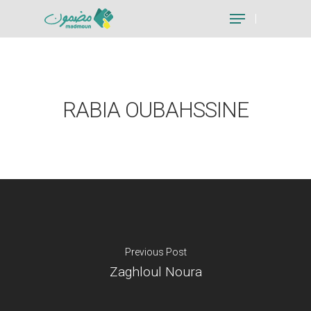
Hit enter to search or ESC to close
RABIA OUBAHSSINE
Previous Post
Zaghloul Noura
Je suis un particu