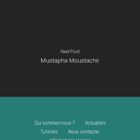
Je suis un
commerçant
Trouver un point
vente
Nouveautés
Next Post
Mustapha Moustachir
Qui sommes-nous ?
Actualités
Tutoriels
Nous contacter