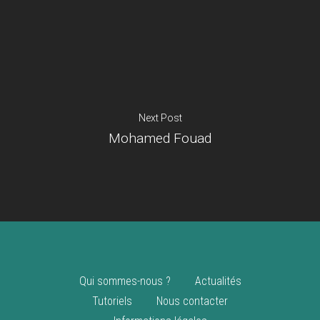
Je suis un
commerçant
Trouver un point
vente
Nouveautés
Next Post
Mohamed Fouad
Qui sommes-nous ?
Actualités
Tutoriels
Nous contacter