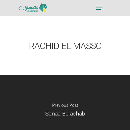
Hit enter to search or ESC to close
RACHID EL MASSO
Previous Post
Sanaa Belachab
Je suis un particu